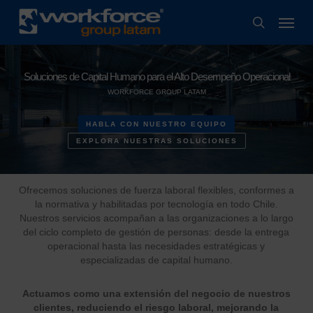
Skip
Menu
to
search
main
content
Soluciones de Capital Humano para el Alto Desempeño Operacional
WORKFORCE GROUP LATAM
HABLA CON NUESTRO EQUIPO
EXPLORA NUESTRAS SOLUCIONES
Ofrecemos soluciones de fuerza laboral flexibles, conformes a
la normativa y habilitadas por tecnología en todo Chile.
Nuestros servicios acompañan a las organizaciones a lo largo
del ciclo completo de gestión de personas: desde la entrega
operacional hasta las necesidades estratégicas y
especializadas de capital humano.
Actuamos como una extensión del negocio de nuestros
clientes, reduciendo el riesgo laboral, mejorando la