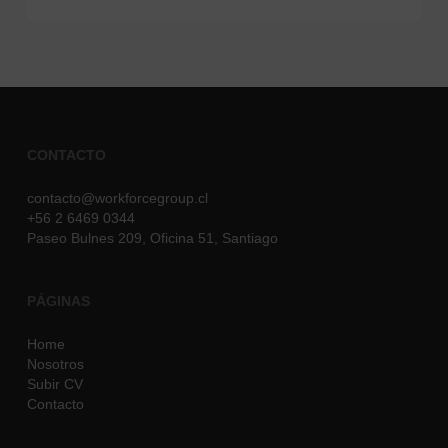
Slide
19
of
28
CONTACTO
contacto@workforcegroup.cl
+56 2 6469 0344
Paseo Bulnes 209,
Oficina 51,
Santiago
PÁGINAS
Home
Nosotros
Subir CV
Contacto