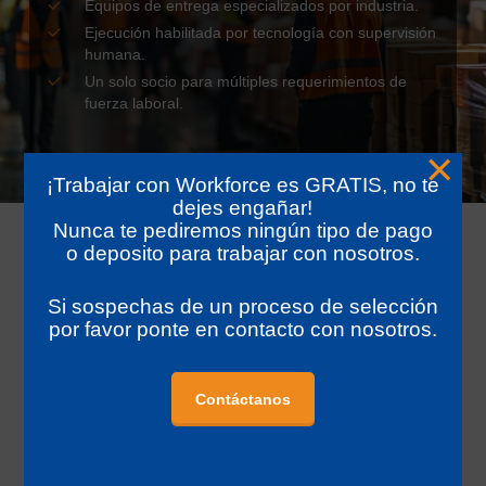
Equipos de entrega especializados por industria.
Ejecución habilitada por tecnología con supervisión
humana.
Un solo socio para múltiples requerimientos de
fuerza laboral.
×
¡Trabajar con Workforce es GRATIS, no te
dejes engañar!
Nunca te pediremos ningún tipo de pago
Nuestro modelo de servicio
o deposito para trabajar con nosotros.
Nuestros servicios están diseñados para implementarse de
forma individual o combinados en soluciones integradas,
Si sospechas de un proceso de selección
según las necesidades operacionales y estratégicas del
por favor ponte en contacto con nosotros.
cliente.
Este enfoque ofrece flexibilidad sin sacrificar control,
Contáctanos
gobernanza ni accountability.