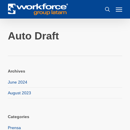
Skip
Menu
to
search
main
content
Auto Draft
Archives
June 2024
August 2023
Categories
Prensa