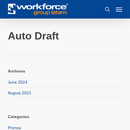
Skip
Menu
to
search
main
content
Auto Draft
Archives
June 2024
August 2023
Categories
Prensa